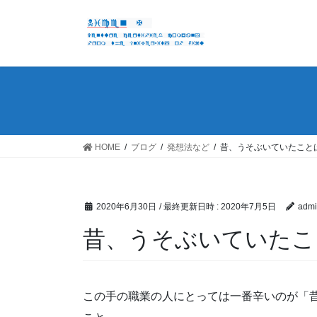
コ
ナ
ン
ビ
テ
ゲ
ン
ー
ツ
シ
へ
ョ
ス
ン
キ
に
ッ
移
HOME
ブログ
発想法など
昔、うそぶいていたこと
プ
動
2020年6月30日
/ 最終更新日時 :
2020年7月5日
admi
昔、うそぶいていたこ
この手の職業の人にとっては一番辛いのが「